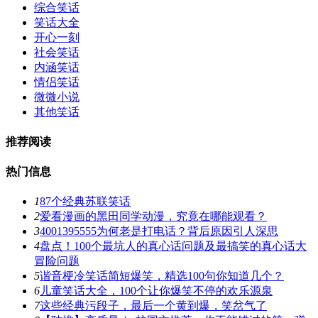
综合笑话
笑话大全
开心一刻
社会笑话
内涵笑话
情侣笑话
微微小说
其他笑话
推荐阅读
热门信息
1
87个经典苏联笑话
2
爱看漫画的黑田同学动漫，究竟在哪能观看？
3
4001395555为何老是打电话？背后原因引人深思
4
盘点！100个最坑人的真心话问题及最搞笑的真心话大
冒险问题
5
谐音梗冷笑话简短爆笑，精选100句你知道几个？
6
儿童笑话大全，100个让你爆笑不停的欢乐源泉
7
这些经典污段子，最后一个黄到爆，笑岔气了