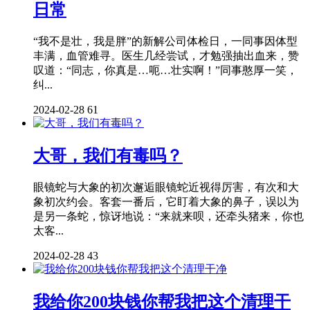
日常
“我不是壮，我是胖”的新解公司体检日，一同事因体型
丰满，血管难寻。医生几经尝试，才勉强抽出血来，赞
叹道：“同志，你真是…呃…壮实啊！”同事憨厚一笑，
纠...
2024-02-28
61
大哥，我们有毒吗？
眼镜蛇与大象的初次邂逅眼镜蛇近视得厉害，有次和大
象初次约会。客套一番后，它盯着大象的鼻子，误以为
是另一条蛇，惊讶地说：“来就来呗，还牵头猪来，你也
太客...
2024-02-28
43
我给你200块钱你帮我把这个清理干