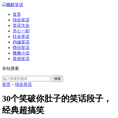
首页
综合笑话
笑话大全
开心一刻
社会笑话
内涵笑话
情侣笑话
微微小说
其他笑话
全站搜索
首页
>
综合笑话
30个笑破你肚子的笑话段子，
经典超搞笑