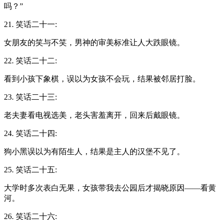
吗？”
21. 笑话二十一:
女朋友的笑与不笑，男神的审美标准让人大跌眼镜。
22. 笑话二十二:
看到小孩下象棋，误以为女孩不会玩，结果被邻居打脸。
23. 笑话二十三:
老夫妻看电视选美，老头害羞离开，回来后戴眼镜。
24. 笑话二十四:
狗小黑误以为有陌生人，结果是主人的汉堡不见了。
25. 笑话二十五:
大学时多次表白无果，女孩带我去公园后才揭晓原因——看黄
河。
26. 笑话二十六: