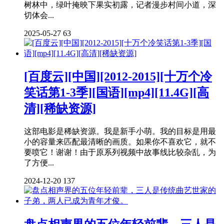
树林中，绿叶掩映下果实初露，记者漫步村间小道，深
切体会...
2025-05-27
63
[百度云][中国][2012-2015][十万个冷
笑话第1-3季][国语][mp4][11.4G][高
清][稀缺资源]
这部电影是稀缺资源。我是新手小萌。我的目标是用最
小的容量来匹配最清晰的画质。如果你不喜欢它，就不
要喷它！谢谢！由于原系列视频中故事线比较杂乱，为
了方便...
2024-12-20
137