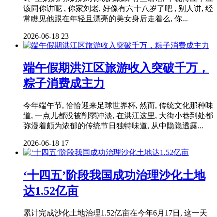
该同你讲呢 , 你家刘老, 好像有六十八岁了吧 , 别人讲, 经
常瞧见他跟在年轻且漂亮的美女身后走着么, 你...
2026-06-18
23
端午假期洪江区旅游收入突破千万，
粽子消费成主力
今年端午节, 恰恰迎来足球世界杯, 然而, 传统文化那种味
道, 一点儿都没被削弱冲淡, 在洪江这里, 大街小巷到处都
弥漫着颇为浓郁的传统节日独特味道, 从中隐隐透露...
2026-06-18
17
‘十四五’阶段我国成功治理沙化土地
达1.52亿亩
累计完成沙化土地治理1.52亿亩在今年6月17日, 这一天