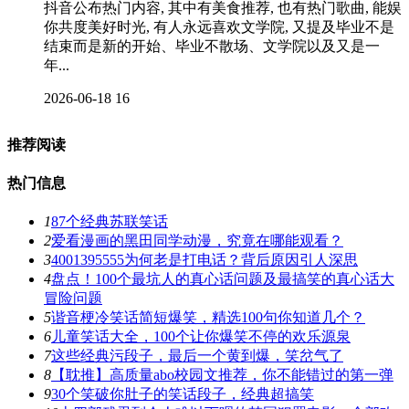
抖音公布热门内容, 其中有美食推荐, 也有热门歌曲, 能娱
你共度美好时光, 有人永远喜欢文学院, 又提及毕业不是
结束而是新的开始、毕业不散场、文学院以及又是一
年...
2026-06-18
16
推荐阅读
热门信息
1
87个经典苏联笑话
2
爱看漫画的黑田同学动漫，究竟在哪能观看？
3
4001395555为何老是打电话？背后原因引人深思
4
盘点！100个最坑人的真心话问题及最搞笑的真心话大
冒险问题
5
谐音梗冷笑话简短爆笑，精选100句你知道几个？
6
儿童笑话大全，100个让你爆笑不停的欢乐源泉
7
这些经典污段子，最后一个黄到爆，笑岔气了
8
【耽推】高质量abo校园文推荐，你不能错过的第一弹
9
30个笑破你肚子的笑话段子，经典超搞笑